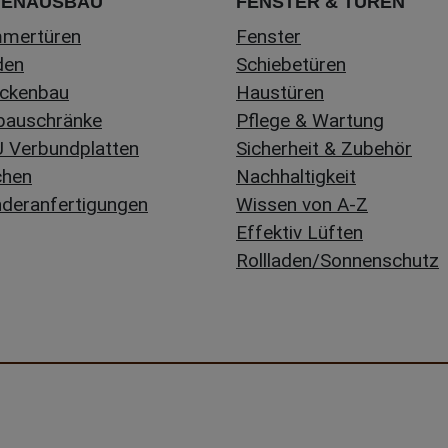
NENAUSBAU
FENSTER & TÜREN
mmertüren
Fenster
den
Schiebetüren
ckenbau
Haustüren
bauschränke
Pflege & Wartung
 Verbundplatten
Sicherheit & Zubehör
chen
Nachhaltigkeit
deranfertigungen
Wissen von A-Z
Effektiv Lüften
Rollladen/Sonnenschutz