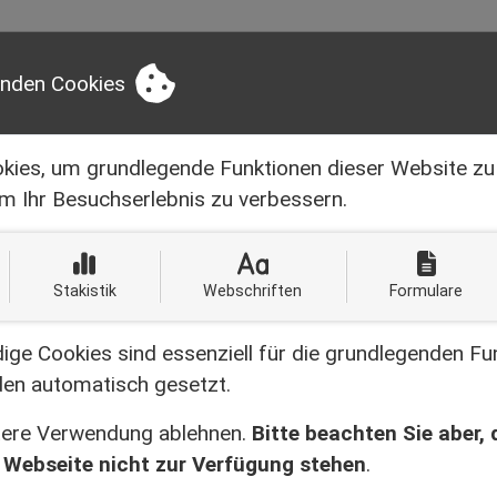
ER UNS
NEWS
LEISTUNGEN
SERVI
enden Cookies
kies, um grundlegende Funktionen dieser Website zu
Schreiben Sie uns:
KONTAKTINFORMA
info@bruell-handwerk.de
m Ihr Besuchserlebnis zu verbessern.
Stakistik
Webschriften
Formulare
ICHT
ge Cookies sind essenziell für die grundlegenden Fu
en automatisch gesetzt.
itere Verwendung ablehnen.
Bitte beachten Sie aber,
 Webseite nicht zur Verfügung stehen
.