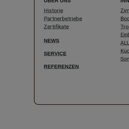
ÜBER UNS
IN
Historie
Zi
Partnerbetriebe
Bo
Zertifikate
Tro
Ein
NEWS
ALU
Kü
SERVICE
Son
REFERENZEN