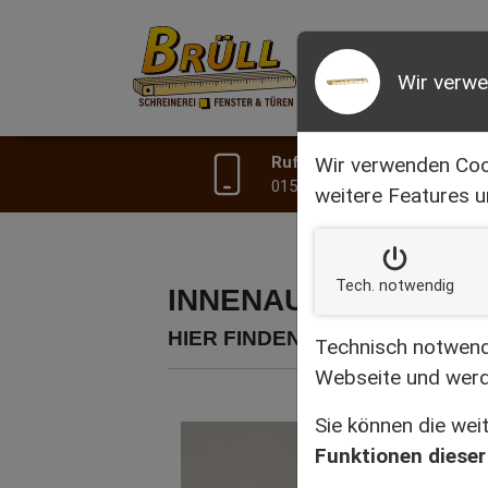
ÜB
Wir verw
Wir verwenden Coo
Rufen Sie uns an:
0151 50 60 35 92
weitere Features u
Tech. notw
endig
INNENAUSBAU
HIER FINDEN SIE EINE ÜBERS
Technisch notwendi
Webseite und werd
Sie können die we
Funktionen dieser