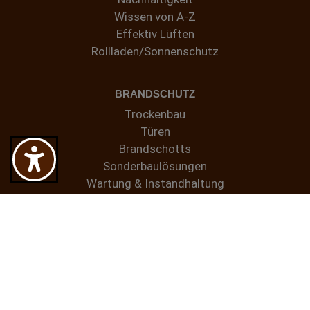
Wissen von A-Z
Effektiv Lüften
Rollladen/Sonnenschutz
BRANDSCHUTZ
Trockenbau
Türen
Brandschotts
Sonderbaulösungen
Wartung & Instandhaltung
INSEKTENSCHUTZ
TELESKOPSTAPLERARBEITEN
©2026
R. Brüll GmbH
Datenschutz
•