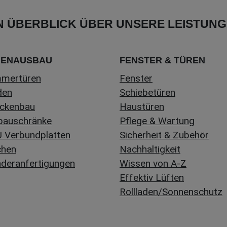
N ÜBERBLICK ÜBER UNSERE LEISTUN
NENAUSBAU
FENSTER & TÜREN
mmertüren
Fenster
den
Schiebetüren
ckenbau
Haustüren
bauschränke
Pflege & Wartung
 Verbundplatten
Sicherheit & Zubehör
chen
Nachhaltigkeit
deranfertigungen
Wissen von A-Z
Effektiv Lüften
Rollladen/Sonnenschutz