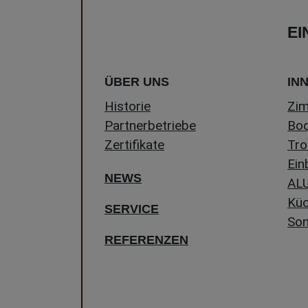
EI
ÜBER UNS
IN
Historie
Zi
Partnerbetriebe
Bo
Zertifikate
Tro
Ein
NEWS
ALU
Kü
SERVICE
Son
REFERENZEN