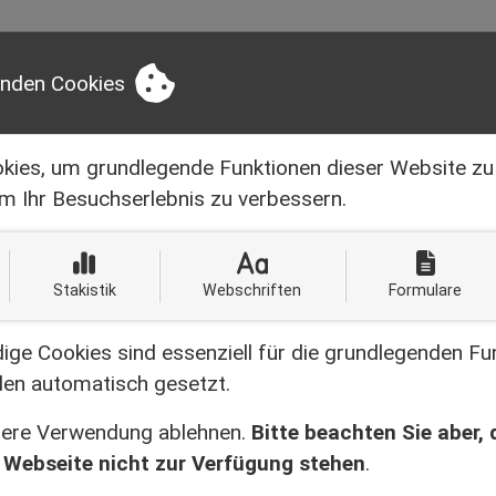
ER UNS
NEWS
LEISTUNGEN
SERVI
enden Cookies
kies, um grundlegende Funktionen dieser Website zu
Schreiben Sie uns:
KONTAKTINFORMA
info@bruell-handwerk.de
m Ihr Besuchserlebnis zu verbessern.
Stakistik
Webschriften
Formulare
ge Cookies sind essenziell für die grundlegenden Fu
en automatisch gesetzt.
itere Verwendung ablehnen.
Bitte beachten Sie aber,
 Webseite nicht zur Verfügung stehen
.