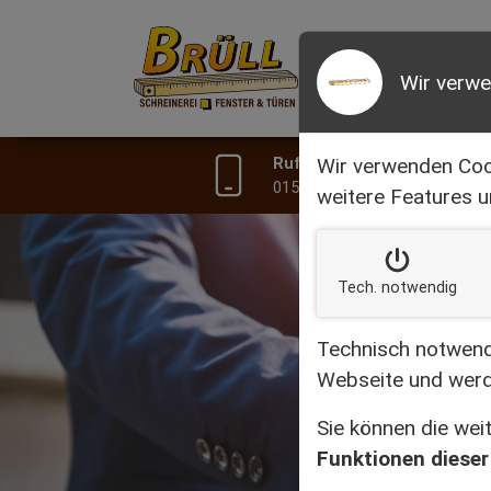
ÜB
Wir verw
Wir verwenden Coo
Rufen Sie uns an:
0151 50 60 35 92
weitere Features u
Tech. notw
endig
Technisch notwendi
Webseite und werd
Sie können die we
Funktionen dieser