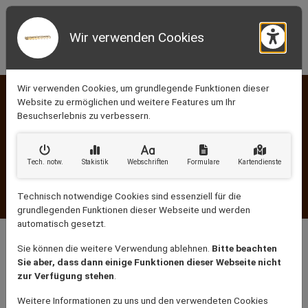
Wir verwenden Cookies
Barr
Wir verwenden Cookies, um grundlegende Funktionen dieser
Rufen Sie uns an:
Website zu ermöglichen und weitere Features um Ihr
0151 50 60 35 92
Besuchserlebnis zu verbessern.
Schreiben Sie uns:
KONTAKTINFORMATIONEN
info@bruell-handwerk.de
Tech. notw
.
Stakistik
Webschriften
Formulare
Kartendienste
Fronrater Weg 2 - 4
Technisch notwendige Cookies sind essenziell für die
52152 Simmerath
grundlegenden Funktionen dieser Webseite und werden
automatisch gesetzt.
FENSTER & TÜREN
Sie können die weitere Verwendung ablehnen.
Bitte beachten
Sie aber, dass dann einige Funktionen dieser Webseite nicht
zur Verfügung stehen
.
Fenster
Weitere Informationen zu uns und den verwendeten Cookies