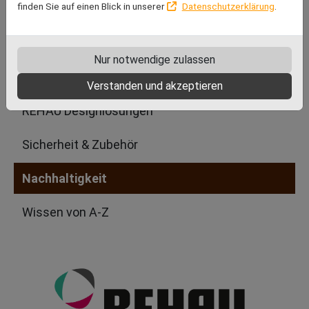
finden Sie auf einen Blick in unserer
Datenschutzerklärung
.
Schiebetüren
Haustüren
Nur notwendige zulassen
Pflege & Wartung
Verstanden und akzeptieren
REHAU Designlösungen
Sicherheit & Zubehör
Nachhaltigkeit
Wissen von A-Z