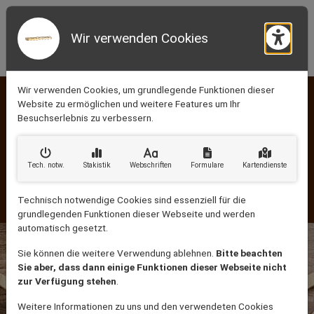
Wir verwenden Cookies
Barr
Wir verwenden Cookies, um grundlegende Funktionen dieser
Rufen Sie uns an:
Website zu ermöglichen und weitere Features um Ihr
0151 50 60 35 92
Besuchserlebnis zu verbessern.
Schreiben Sie uns:
KONTAKTINFORMATIONEN
info@bruell-handwerk.de
Tech. notw
.
Stakistik
Webschriften
Formulare
Kartendienste
Fronrater Weg 2 - 4
Technisch notwendige Cookies sind essenziell für die
52152 Simmerath
grundlegenden Funktionen dieser Webseite und werden
automatisch gesetzt.
Sie können die weitere Verwendung ablehnen.
Bitte beachten
Sie aber, dass dann einige Funktionen dieser Webseite nicht
zur Verfügung stehen
.
Weitere Informationen zu uns und den verwendeten Cookies